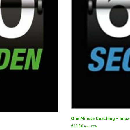
One Minute Coaching – Impac
€
18,50
incl. BTW