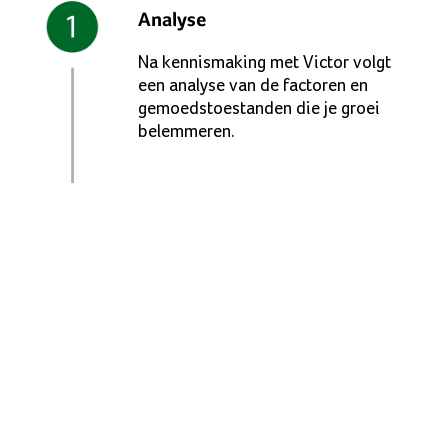
Analyse
Na kennismaking met Victor volgt
een analyse van de factoren en
gemoedstoestanden die je groei
belemmeren.
Inzicht
Victor geeft met de One Minute
Coaching methode snel inzicht in
de oorzaken van deze
belemmeringen.